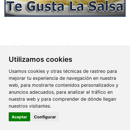
Artículos Recomendados
Utilizamos cookies
La Mente y Los Pensamientos
Usamos cookies y otras técnicas de rastreo para
Psicólogos Baratos
mejorar tu experiencia de navegación en nuestra
web, para mostrarte contenidos personalizados y
anuncios adecuados, para analizar el tráfico en
Emociones Conflictivas
nuestra web y para comprender de dónde llegan
nuestros visitantes.
Me Siento Mal Conmigo Mismo
Aceptar
Configurar