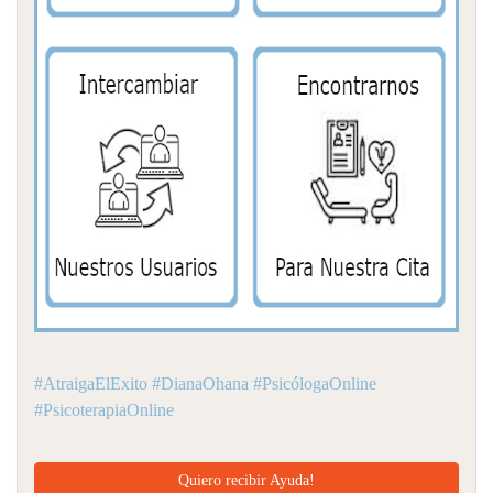
#AtraigaElExito #DianaOhana #PsicólogaOnline
#PsicoterapiaOnline
Quiero recibir Ayuda!