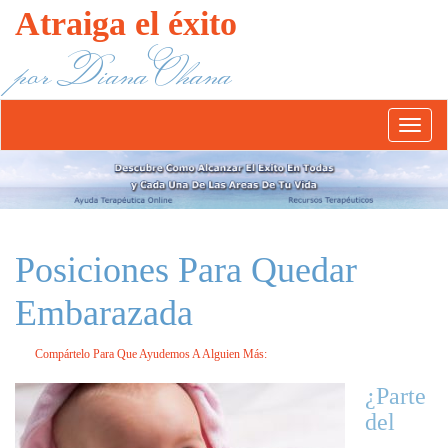
Atraiga el éxito
por Diana Ohana
Abrír/
el
menú
Posiciones Para Quedar
Embarazada
Compártelo Para Que Ayudemos A Alguien Más:
¿Parte
del