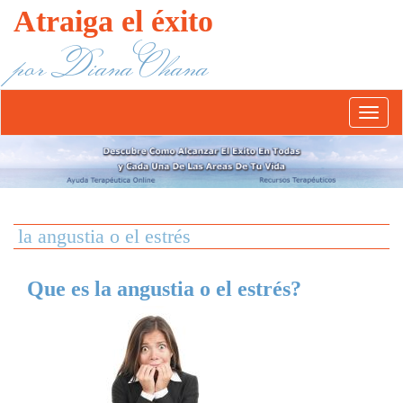
Atraiga el éxito
por Diana Ohana
Abrír/
el
menú
la angustia o el estrés
Que es la angustia o el estrés?