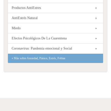
Productos AntiEstres
»
AntiEstrés Natural
»
Miedo
»
Efectos Psicológicos De La Cuarentena
»
Coronavirus: Pandemia emocional y Social
»
«
Más sobre Ansiedad, Pánico, Estrés, Fobias