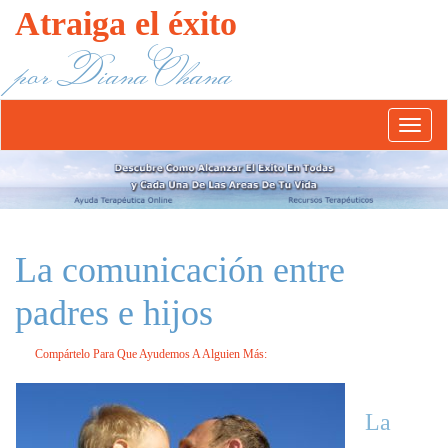
Atraiga el éxito
por Diana Ohana
Abrír/
el
menú
La comunicación entre
padres e hijos
Compártelo Para Que Ayudemos A Alguien Más:
La